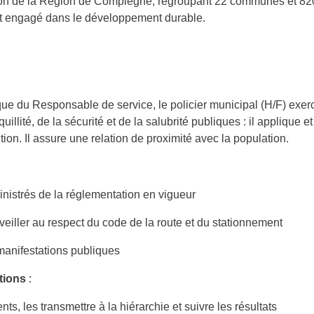
tion de la Région de Compiègne, regroupant 22 communes et 82
l et engagé dans le développement durable.
que du Responsable de service, le policier municipal (H/F) exe
uillité, de la sécurité et de la salubrité publiques : il applique 
ntion. Il assure une relation de proximité avec la population.
nistrés de la réglementation en vigueur
t veiller au respect du code de la route et du stationnement
manifestations publiques
tions
:
s, les transmettre à la hiérarchie et suivre les résultats